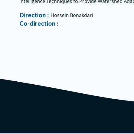
Intelligence Techniques to Provide Watershed Adap
Direction :
Hossein Bonakdari
Co-direction :