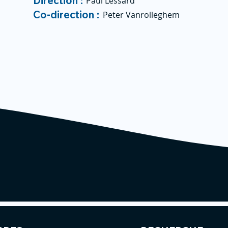
Direction :
Paul Lessard
Co-direction :
Peter Vanrolleghem