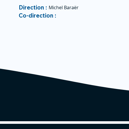
Direction :
Michel Baraër
Co-direction :