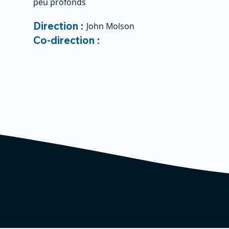
peu profonds
Direction :
John Molson
Co-direction :