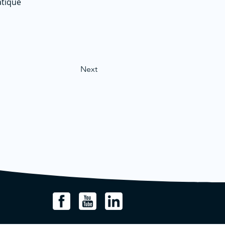
atique
Next