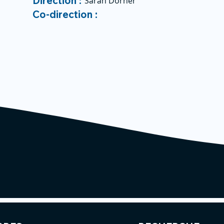
Direction :
Sarah Dorner
Co-direction :