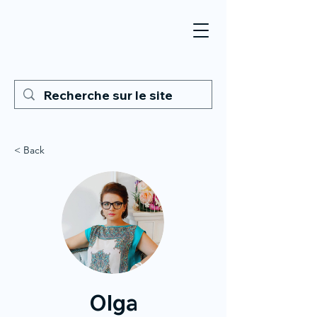
< Back
Olga