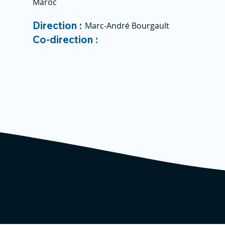
Maroc
Direction :
Marc-André Bourgault
Co-direction :