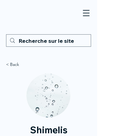
< Back
Shimelis