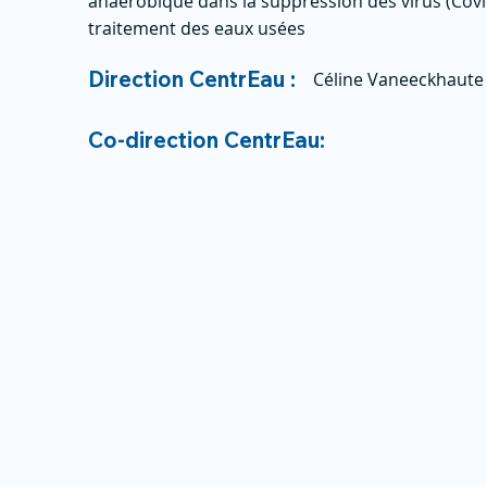
anaérobique dans la suppression des virus (Covi
traitement des eaux usées
Direction CentrEau :
Céline Vaneeckhaute
Co-direction CentrEau: