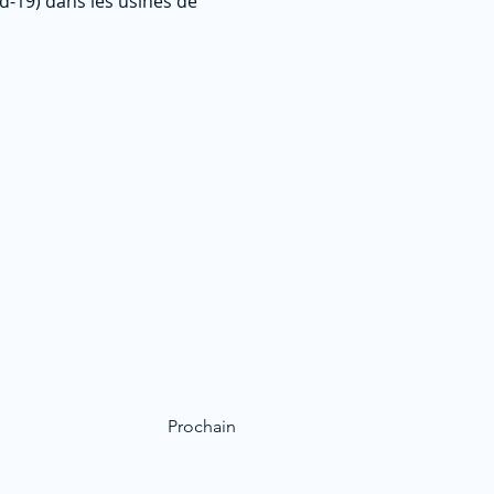
d-19) dans les usines de
Prochain