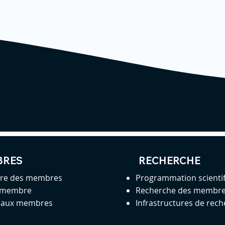
BRES
RECHERCHE
ire des membres
Programmation scienti
 membre
Recherche des membr
s aux membres
Infrastructures de rec