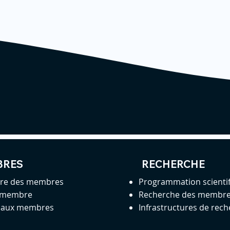
BRES
RECHERCHE
ire des membres
Programmation scienti
 membre
Recherche des membr
s aux membres
Infrastructures de rec