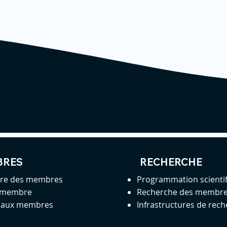
BRES
RECHERCHE
ire des membres
Programmation scienti
 membre
Recherche des membr
s aux membres
Infrastructures de rec