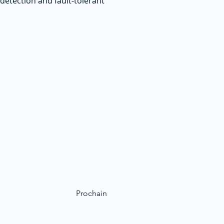
detection and fault-tolerant
Prochain