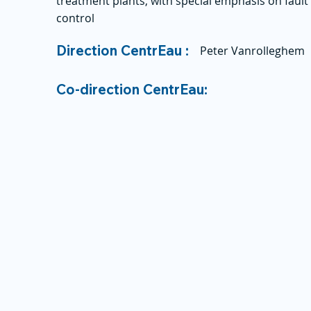
treatment plants, with special emphasis on fault 
control
Direction CentrEau :
Peter Vanrolleghem
Co-direction CentrEau: