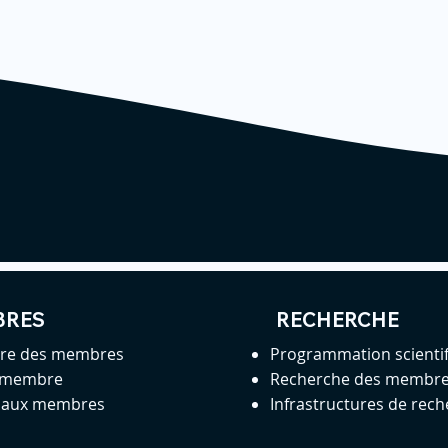
BRES
RECHERCHE
ire des membres
Programmation scienti
 membre
Recherche des membr
s aux membres
Infrastructures de rec