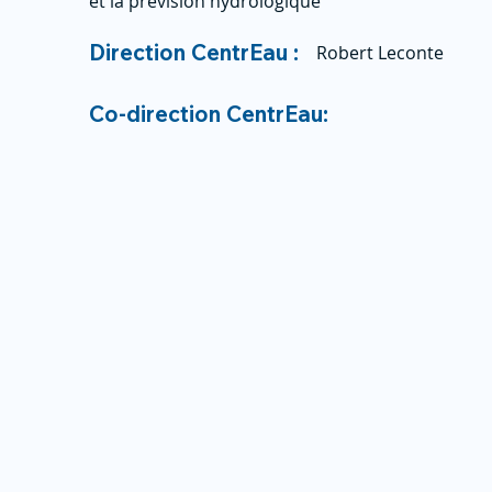
et la prévision hydrologique
Direction CentrEau :
Robert Leconte
Co-direction CentrEau: