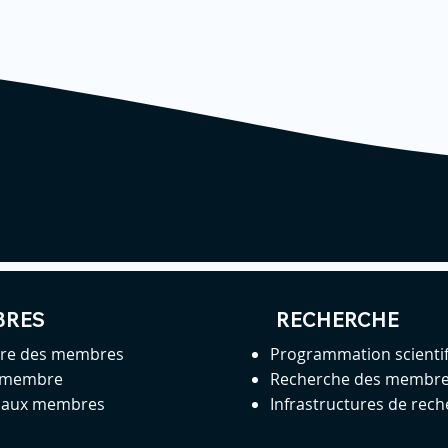
BRES
RECHERCHE
ire des membres
Programmation scienti
 membre
Recherche des membr
s aux membres
Infrastructures de rec