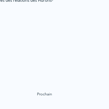
udes des relations des Hurons-
Prochain