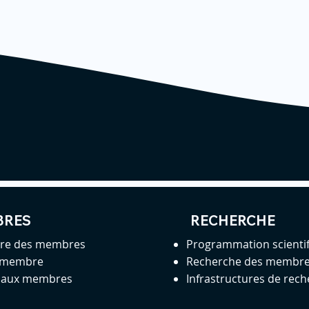
BRES
RECHERCHE
ire des membres
Programmation scienti
 membre
Recherche des membr
s aux membres
Infrastructures de rec